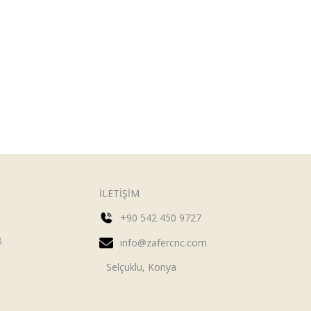
İLETİŞİM
+90 542 450 9727
B
info@zafercnc.com
Selçuklu, Konya