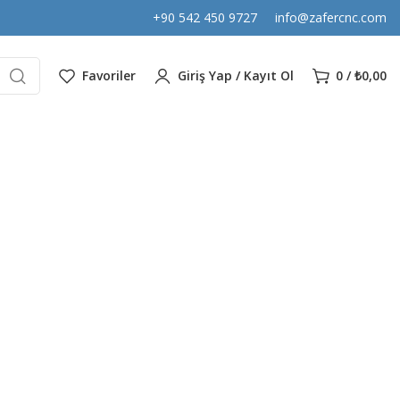
+90 542 450 9727
info@zafercnc.com
Favoriler
Giriş Yap / Kayıt Ol
0
/
₺
0,00