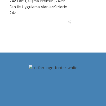
24V Fan: Çalışma Prensibi,24vdc
Fan ile Uygulama AlanlarıSizlerle
24v ...