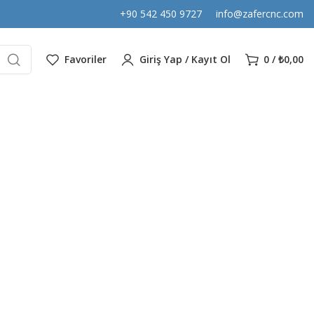
+90 542 450 9727
info@zafercnc.com
Favoriler
Giriş Yap / Kayıt Ol
0
/
₺
0,00