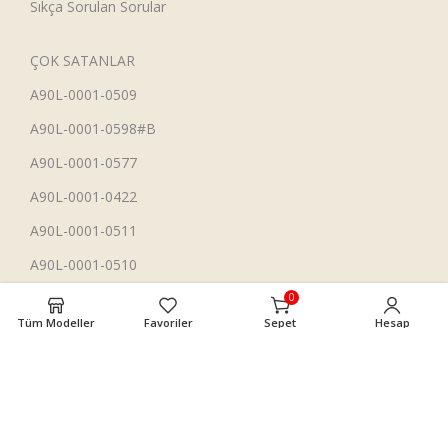
Sıkça Sorulan Sorular
ÇOK SATANLAR
A90L-0001-0509
A90L-0001-0598#B
A90L-0001-0577
A90L-0001-0422
A90L-0001-0511
A90L-0001-0510
A90L-0001-0507#A
0
Tüm Modeller
Favoriler
Sepet
Hesap
İLETİŞİM
+90 542 450 9727
info@zafercnc.com