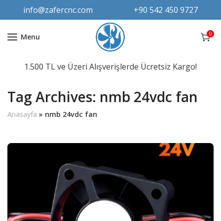
info@zafercnc.com
+90 542 450 9727
0
Menu
1.500 TL ve Üzeri Alışverişlerde Ücretsiz Kargo!
Tag Archives: nmb 24vdc fan
Anasayfa
»
nmb 24vdc fan