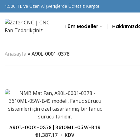
1.500 TL ve Üzeri Alışverişlerde Ücretsiz Kargo!
Tüm Modeller
Hakkımızd
Anasayfa
»
A90L-0001-0378
A90L-0001-0378 | 3610ML-05W-B49
₺
1.387,17
+ KDV