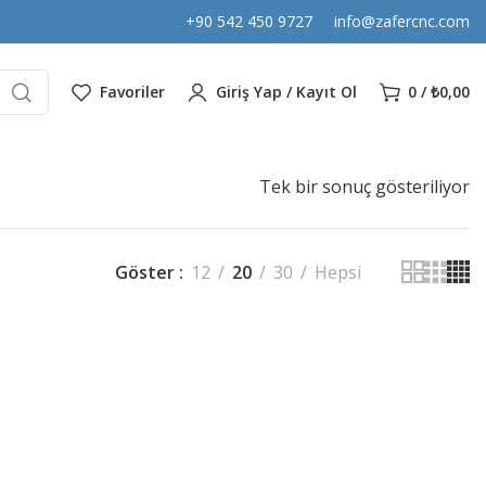
+90 542 450 9727
info@zafercnc.com
Favoriler
Giriş Yap / Kayıt Ol
0
/
₺
0,00
Tek bir sonuç gösteriliyor
Göster
12
20
30
Hepsi