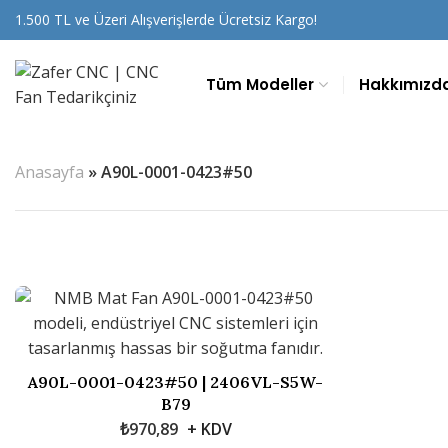
1.500 TL ve Üzeri Alışverişlerde Ücretsiz Kargo!
Tüm Modeller
Hakkımızd
Anasayfa
»
A90L-0001-0423#50
A90L-0001-0423#50 | 2406VL-S5W-
B79
₺
970,89
+ KDV