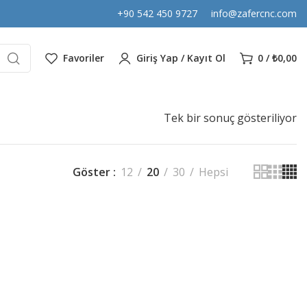
+90 542 450 9727
info@zafercnc.com
Favoriler
Giriş Yap / Kayıt Ol
0
/
₺
0,00
Tek bir sonuç gösteriliyor
Göster
12
20
30
Hepsi