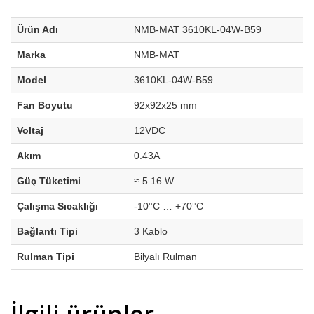
Ürün Adı
NMB-MAT 3610KL-04W-B59
Marka
NMB-MAT
Model
3610KL-04W-B59
Fan Boyutu
92x92x25 mm
Voltaj
12VDC
Akım
0.43A
Güç Tüketimi
≈ 5.16 W
Çalışma Sıcaklığı
-10°C … +70°C
Bağlantı Tipi
3 Kablo
Rulman Tipi
Bilyalı Rulman