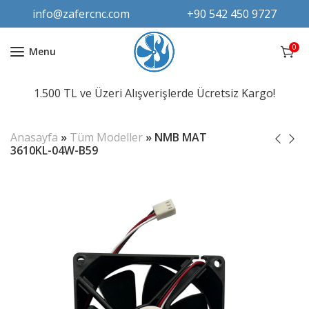
info@zafercnc.com
+90 542 450 9727
0
Menu
1.500 TL ve Üzeri Alışverişlerde Ücretsiz Kargo!
Anasayfa
»
Tüm Modeller
»
NMB MAT
3610KL-04W-B59