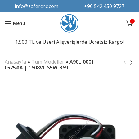
info@zafercnc.com
+90 542 450 9727
0
Menu
1.500 TL ve Üzeri Alışverişlerde Ücretsiz Kargo!
Anasayfa
»
Tüm Modeller
»
A90L-0001-
0575#A | 1608VL-S5W-B69