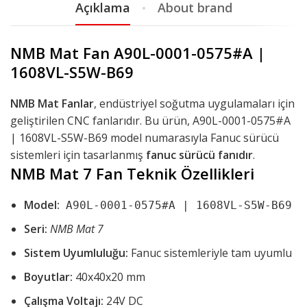
Açıklama
About brand
NMB Mat Fan
A90L-0001-0575#A |
1608VL-S5W-B69
NMB Mat Fanlar
, endüstriyel soğutma uygulamaları için
geliştirilen CNC fanlarıdır. Bu ürün, A90L-0001-0575#A
| 1608VL-S5W-B69 model numarasıyla Fanuc sürücü
sistemleri için tasarlanmış
fanuc sürücü fanıdır
.
NMB Mat 7 Fan Teknik Özellikleri
Model:
A90L-0001-0575#A | 1608VL-S5W-B69
Seri:
NMB Mat 7
Sistem Uyumluluğu:
Fanuc sistemleriyle tam uyumlu
Boyutlar:
40x40x20 mm
Çalışma Voltajı:
24V DC