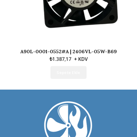
A90L-0001-0552#A | 2406VL-05W-B69
₺
1.387,17
+ KDV
Sepete Ekle