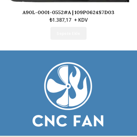
A90L-0001-0552#A | 109P0624S7D03
₺
1.387,17
+ KDV
Sepete Ekle