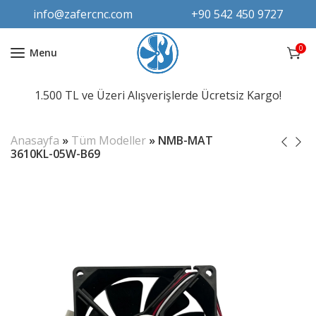
info@zafercnc.com
+90 542 450 9727
0
Menu
1.500 TL ve Üzeri Alışverişlerde Ücretsiz Kargo!
Anasayfa
»
Tüm Modeller
»
NMB-MAT
3610KL-05W-B69