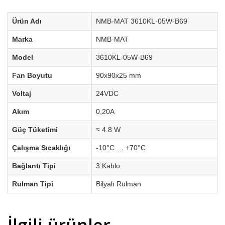
Ürün Adı
NMB-MAT 3610KL-05W-B69
Marka
NMB-MAT
Model
3610KL-05W-B69
Fan Boyutu
90x90x25 mm
Voltaj
24VDC
Akım
0,20A
Güç Tüketimi
≈ 4.8 W
Çalışma Sıcaklığı
-10°C … +70°C
Bağlantı Tipi
3 Kablo
Rulman Tipi
Bilyalı Rulman